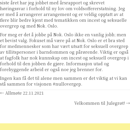
siste året har jeg jobbet med årsrapport og skrevet
høringssvar i forhold til ny lov om voldsoffererstatning. Jeg
er med å arrangerer arrangement og er veldig opptatt av at
flere blir bedre kjent med tematikken om incest og seksuelle
overgrep og med Nok. Oslo.
For meg er det å jobbe på Nok. Oslo ikke en vanlig jobb; men
et bevist valg. Fokuset må være på at Nok. Oslo er et bra sted
for medmennesker som har vært utsatt for seksuell overgrep
av tillitspersoner i barndommen og pårørende. Viktig er også
at fagfolk har nok kunnskap om incest og seksuell overgrep i
forhold til den jobben de gjøre. Informasjon utad og
forebyggende arbeid er også noe jeg brenner for.
Ingen kan få det til alene men sammen er det viktig at vi kan
stå sammen for visjonen #nullovergep.
Posts
← Allmøte 22.11.2021
Velkommen til Julegrøt! →
navigation