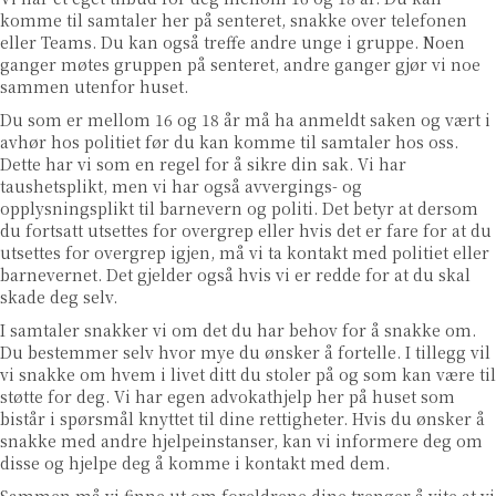
komme til samtaler her på senteret, snakke over telefonen
eller Teams. Du kan også treffe andre unge i gruppe. Noen
ganger møtes gruppen på senteret, andre ganger gjør vi noe
sammen utenfor huset.
Du som er mellom 16 og 18 år må ha anmeldt saken og vært i
avhør hos politiet før du kan komme til samtaler hos oss.
Dette har vi som en regel for å sikre din sak. Vi har
taushetsplikt, men vi har også avvergings- og
opplysningsplikt til barnevern og politi. Det betyr at dersom
du fortsatt utsettes for overgrep eller hvis det er fare for at du
utsettes for overgrep igjen, må vi ta kontakt med politiet eller
barnevernet. Det gjelder også hvis vi er redde for at du skal
skade deg selv.
I samtaler snakker vi om det du har behov for å snakke om.
Du bestemmer selv hvor mye du ønsker å fortelle. I tillegg vil
vi snakke om hvem i livet ditt du stoler på og som kan være til
støtte for deg. Vi har egen advokathjelp her på huset som
bistår i spørsmål knyttet til dine rettigheter. Hvis du ønsker å
snakke med andre hjelpeinstanser, kan vi informere deg om
disse og hjelpe deg å komme i kontakt med dem.
Sammen må vi finne ut om foreldrene dine trenger å vite at vi