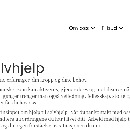
Om oss
Tilbud
elvhjelp
ne erfaringer, din kropp og dine behov.
ennesker som kan aktiveres, gjenerobres og mobiliseres nå
n ganger trenger man også veiledning, fellesskap, støtte o
et får du hos oss.
prinsippet om hjelp til selvhjelp. Når du tar kontakt med oss
dtere utfordringene du har i livet ditt. Arbeid med hjelp ti
og din egen forståelse av situasjonen du er i.