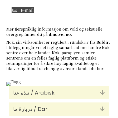
E-mail
Mer flerspråklig informasjon om vold og seksuelle
overgrep finner du på
dinutvei.no
.
Nok. sin virksomhet er regulert i
rundskriv fra
Bufdir
.
I tillegg inngår vi i et faglig samarbeid med andre Nok.-
sentre over hele landet. Nok.-paraplyen samler
sentrene om en felles faglig plattform og etiske
retningslinjer for å sikre høy faglig kvalitet og et
likeverdig tilbud uavhengig av hvor i landet du bor.
نبذة عنا / Arabisk
Utvid
دربارۀ ما / Dari
Utvid