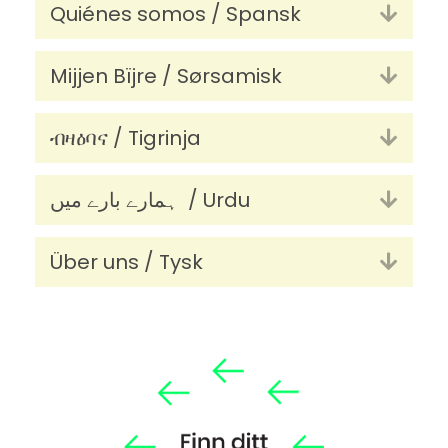
Quiénes somos / Spansk
Utvid
Mijjen Bïjre / Sørsamisk
Utvid
ብዛዕባና / Tigrinja
Utvid
ہمارے بارے میں / Urdu
Utvid
Über uns / Tysk
Utvid