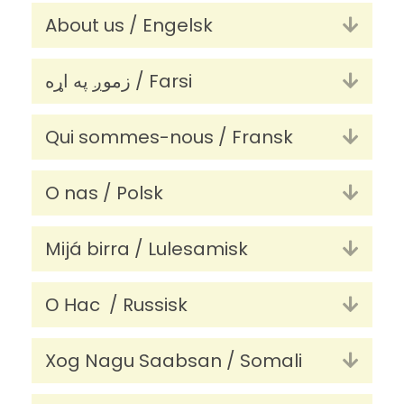
About us / Engelsk
Utvid
زموږ په اړه / Farsi
Utvid
Qui sommes-nous / Fransk
Utvid
O nas / Polsk
Utvid
Mijá birra / Lulesamisk
Utvid
О Нac / Russisk
Utvid
Xog Nagu Saabsan / Somali
Utvid