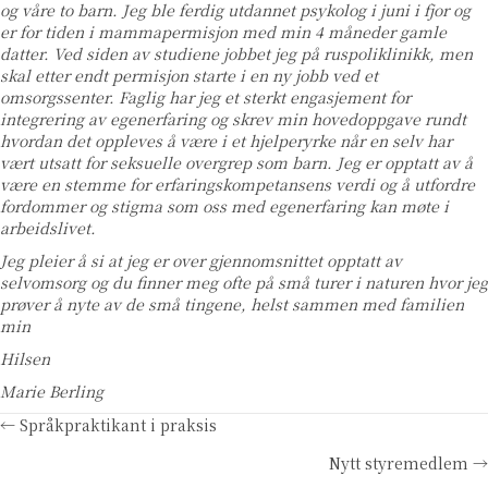
og våre to barn. Jeg ble ferdig utdannet psykolog i juni i fjor og
er for tiden i mammapermisjon med min 4 måneder gamle
datter. Ved siden av studiene jobbet jeg på ruspoliklinikk, men
skal etter endt permisjon starte i en ny jobb ved et
omsorgssenter. Faglig har jeg et sterkt engasjement for
integrering av egenerfaring og skrev min hovedoppgave rundt
hvordan det oppleves å være i et hjelperyrke når en selv har
vært utsatt for seksuelle overgrep som barn. Jeg er opptatt av å
være en stemme for erfaringskompetansens verdi og å utfordre
fordommer og stigma som oss med egenerfaring kan møte i
arbeidslivet.
Jeg pleier å si at jeg er over gjennomsnittet opptatt av
selvomsorg og du finner meg ofte på små turer i naturen hvor jeg
prøver å nyte av de små tingene, helst sammen med familien
min
Hilsen
Marie Berling
Posts
← Språkpraktikant i praksis
Nytt styremedlem →
navigation