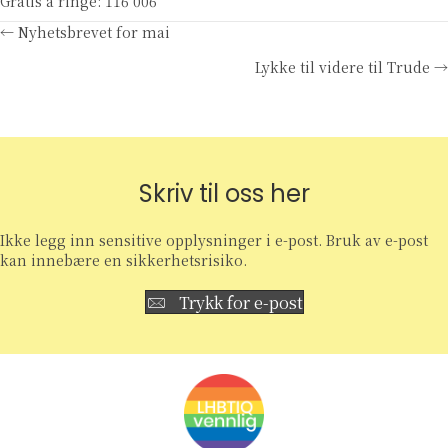
Gratis å ringe: 116 006
Posts
← Nyhetsbrevet for mai
Lykke til videre til Trude →
navigation
Skriv til oss her
Ikke legg inn sensitive opplysninger i e-post. Bruk av e-post
kan innebære en sikkerhetsrisiko.
Trykk for e-post