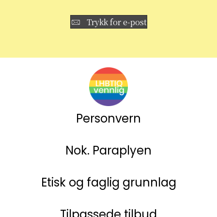
Trykk for e-post
Personvern
Nok. Paraplyen
Etisk og faglig grunnlag
Tilpassede tilbud