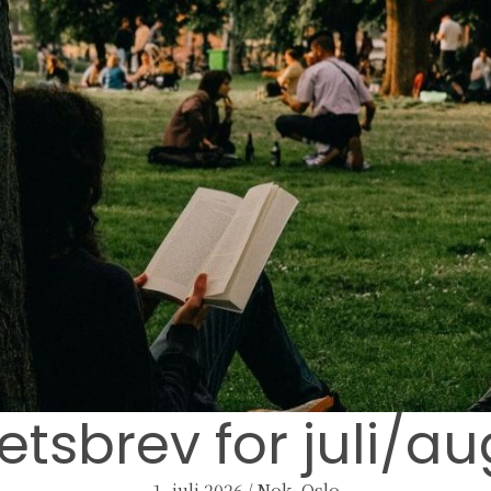
tsbrev for juli/a
1. juli 2026
/
Nok. Oslo