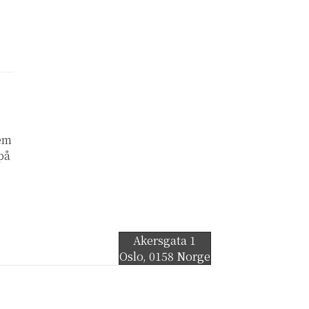
lem
 på
Akersgata 1
Oslo
,
0158
Norge