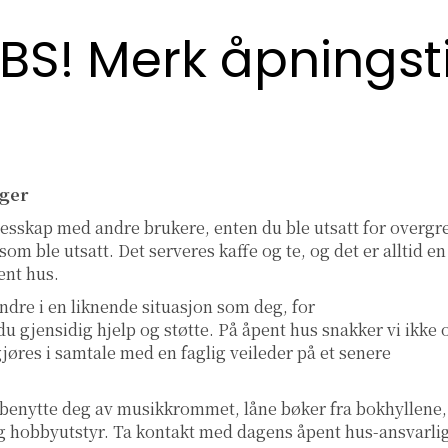
BS! Merk åpningst
ger
llesskap med andre brukere, enten du ble utsatt for overgr
om ble utsatt. Det serveres kaffe og te, og det er alltid en
ent hus.
ndre i en liknende situasjon som deg, for
u gjensidig hjelp og støtte. På åpent hus snakker vi ikke
gjøres i samtale med en faglig veileder på et senere
 benytte deg av musikkrommet, låne bøker fra bokhyllene,
l og hobbyutstyr. Ta kontakt med dagens åpent hus-ansvarli