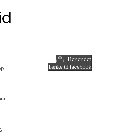
id
Her er det
Lenke til facebook
ep
 om
g,