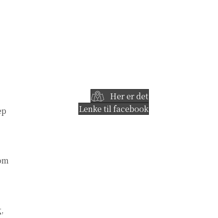
Her er det
Lenke til facebook
ep
 om
g,