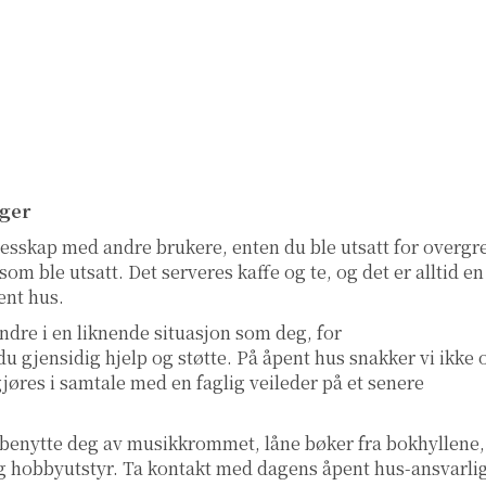
ger
llesskap med andre brukere, enten du ble utsatt for overgr
om ble utsatt. Det serveres kaffe og te, og det er alltid en
ent hus.
ndre i en liknende situasjon som deg, for
u gjensidig hjelp og støtte. På åpent hus snakker vi ikke
gjøres i samtale med en faglig veileder på et senere
 benytte deg av musikkrommet, låne bøker fra bokhyllene,
l og hobbyutstyr. Ta kontakt med dagens åpent hus-ansvarli