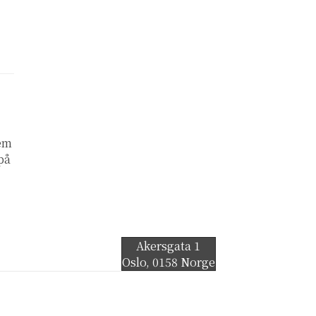
lem
 på
Akersgata 1
Oslo
,
0158
Norge