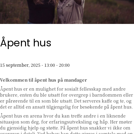
Åpent hus
15 september, 2025 - 13:00
-
20:00
Velkommen til åpent hus på mandager
Åpent hus er en mulighet for sosialt fellesskap med andre
brukere, enten du ble utsatt for overgrep i barndommen eller
er pårørende til en som ble utsatt. Det serveres kaffe og te, og
det er alltid en ansatt tilgjengelig for besøkende på åpent hus.
Åpent hus en arena hvor du kan treffe andre i en liknende
situasjon som deg, for erfaringsutveksling og håp. Her møter
du gjensidig hjelp og støtte. På åpent hus snakker vi ikke om
overgrep i detalj. Ved behov kan dette gjøres i samtale med en