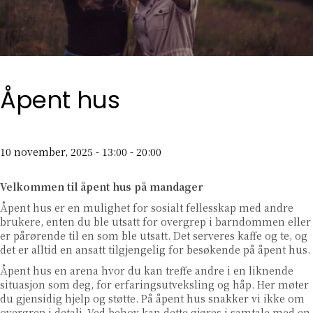
Åpent hus
10 november, 2025 - 13:00
-
20:00
Velkommen til åpent hus på mandager
Åpent hus er en mulighet for sosialt fellesskap med andre
brukere, enten du ble utsatt for overgrep i barndommen eller
er pårørende til en som ble utsatt. Det serveres kaffe og te, og
det er alltid en ansatt tilgjengelig for besøkende på åpent hus.
Åpent hus en arena hvor du kan treffe andre i en liknende
situasjon som deg, for erfaringsutveksling og håp. Her møter
du gjensidig hjelp og støtte. På åpent hus snakker vi ikke om
overgrep i detalj. Ved behov kan dette gjøres i samtale med en