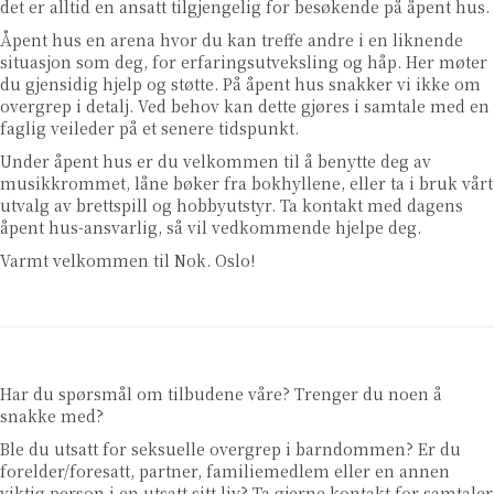
det er alltid en ansatt tilgjengelig for besøkende på åpent hus.
Åpent hus en arena hvor du kan treffe andre i en liknende
situasjon som deg, for erfaringsutveksling og håp. Her møter
du gjensidig hjelp og støtte. På åpent hus snakker vi ikke om
overgrep i detalj. Ved behov kan dette gjøres i samtale med en
faglig veileder på et senere tidspunkt.
Under åpent hus er du velkommen til å benytte deg av
musikkrommet, låne bøker fra bokhyllene, eller ta i bruk vårt
utvalg av brettspill og hobbyutstyr. Ta kontakt med dagens
åpent hus-ansvarlig, så vil vedkommende hjelpe deg.
Varmt velkommen til Nok. Oslo!
Har du spørsmål om tilbudene våre? Trenger du noen å
snakke med?
Ble du utsatt for seksuelle overgrep i barndommen? Er du
forelder/foresatt, partner, familiemedlem eller en annen
viktig person i en utsatt sitt liv? Ta gjerne kontakt for samtaler