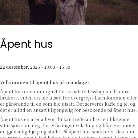
Åpent hus
22 desember, 2025 - 13:00
-
15:30
Velkommen til åpent hus på mandager
Åpent hus er en mulighet for sosialt fellesskap med andre
brukere, enten du ble utsatt for overgrep i barndommen eller
er pårørende til en som ble utsatt. Det serveres kaffe og te, og
det er alltid en ansatt tilgjengelig for besøkende på åpent hus.
Åpent hus en arena hvor du kan treffe andre i en liknende
situasjon som deg, for erfaringsutveksling og håp. Her møter
du gjensidig hjelp og støtte. På åpent hus snakker vi ikke om
overgrep i detalj. Ved behov kan dette gjøres i samtale med en