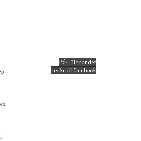
Her er det
Lenke til facebook
ep
 om
g,