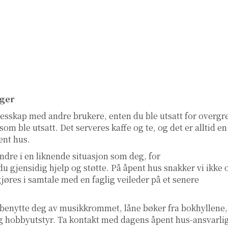
ger
llesskap med andre brukere, enten du ble utsatt for overgr
om ble utsatt. Det serveres kaffe og te, og det er alltid en
ent hus.
ndre i en liknende situasjon som deg, for
u gjensidig hjelp og støtte. På åpent hus snakker vi ikke
gjøres i samtale med en faglig veileder på et senere
 benytte deg av musikkrommet, låne bøker fra bokhyllene,
l og hobbyutstyr. Ta kontakt med dagens åpent hus-ansvarli