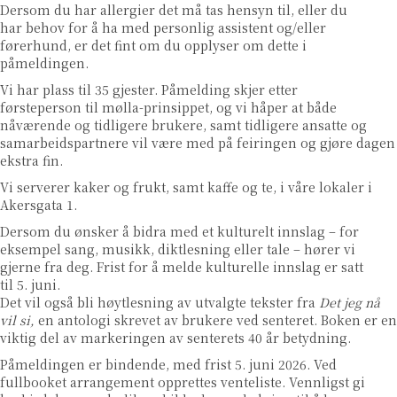
Dersom du har allergier det må tas hensyn til, eller du
har behov for å ha med personlig assistent og/eller
førerhund, er det fint om du opplyser om dette i
påmeldingen.
Vi har plass til 35 gjester. Påmelding skjer etter
førsteperson til mølla-prinsippet, og vi håper at både
nåværende og tidligere brukere, samt tidligere ansatte og
samarbeidspartnere vil være med på feiringen og gjøre dagen
ekstra fin.
Vi serverer kaker og frukt, samt kaffe og te, i våre lokaler i
Akersgata 1.
Dersom du ønsker å bidra med et kulturelt innslag – for
eksempel sang, musikk, diktlesning eller tale – hører vi
gjerne fra deg. Frist for å melde kulturelle innslag er satt
til 5. juni.
Det vil også bli høytlesning av utvalgte tekster fra
Det jeg nå
vil si,
en
antologi skrevet av brukere ved senteret. Boken er en
viktig del av markeringen av senterets 40 år betydning.
Påmeldingen er bindende, med frist 5. juni 2026. Ved
fullbooket arrangement opprettes venteliste. Vennligst gi