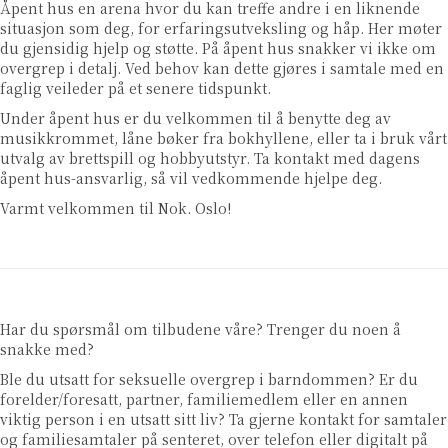
Åpent hus en arena hvor du kan treffe andre i en liknende
situasjon som deg, for erfaringsutveksling og håp. Her møter
du gjensidig hjelp og støtte. På åpent hus snakker vi ikke om
overgrep i detalj. Ved behov kan dette gjøres i samtale med en
faglig veileder på et senere tidspunkt.
Under åpent hus er du velkommen til å benytte deg av
musikkrommet, låne bøker fra bokhyllene, eller ta i bruk vårt
utvalg av brettspill og hobbyutstyr. Ta kontakt med dagens
åpent hus-ansvarlig, så vil vedkommende hjelpe deg.
Varmt velkommen til Nok. Oslo!
Har du spørsmål om tilbudene våre? Trenger du noen å
snakke med?
Ble du utsatt for seksuelle overgrep i barndommen? Er du
forelder/foresatt, partner, familiemedlem eller en annen
viktig person i en utsatt sitt liv? Ta gjerne kontakt for samtaler
og familiesamtaler på senteret, over telefon eller digitalt på