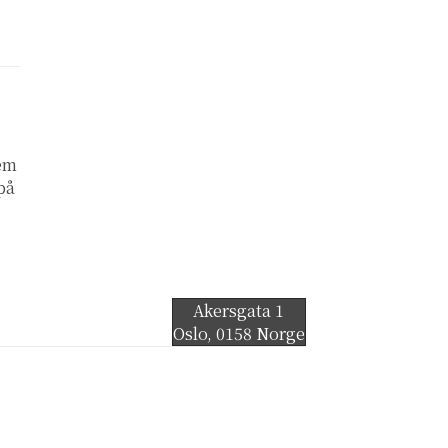
lem
 på
Akersgata 1
Oslo
,
0158
Norge