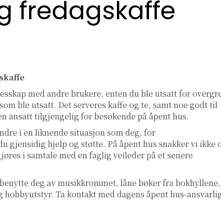
g fredagskaffe
skaffe
llesskap med andre brukere, enten du ble utsatt for overgr
om ble utsatt. Det serveres kaffe og te, samt noe godt til
d en ansatt tilgjengelig for besøkende på åpent hus.
ndre i en liknende situasjon som deg, for
u gjensidig hjelp og støtte. På åpent hus snakker vi ikke
gjøres i samtale med en faglig veileder på et senere
 benytte deg av musikkrommet, låne bøker fra bokhyllene,
l og hobbyutstyr. Ta kontakt med dagens åpent hus-ansvarli