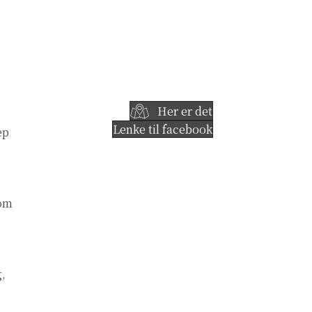
Her er det
Lenke til facebook
ep
 om
g,