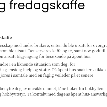
g fredagskaffe
skaffe
llesskap med andre brukere, enten du ble utsatt for overgr
om ble utsatt. Det serveres kaffe og te, samt noe godt til
d en ansatt tilgjengelig for besøkende på åpent hus.
ndre i en liknende situasjon som deg, for
u gjensidig hjelp og støtte. På åpent hus snakker vi ikke
gjøres i samtale med en faglig veileder på et senere
 benytte deg av musikkrommet, låne bøker fra bokhyllene,
l og hobbyutstyr. Ta kontakt med dagens åpent hus-ansvarli