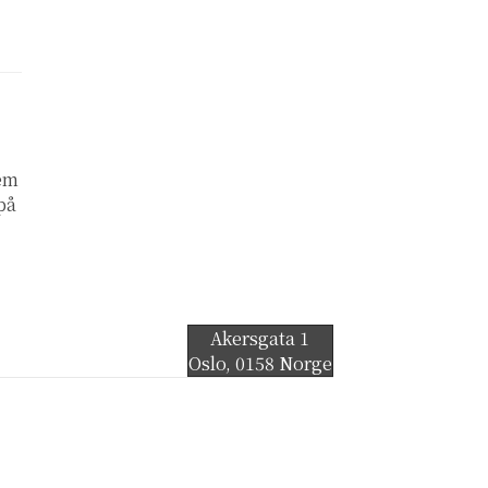
lem
 på
Akersgata 1
Oslo
,
0158
Norge