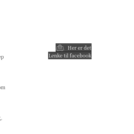
Her er det
Lenke til facebook
ep
 om
g,