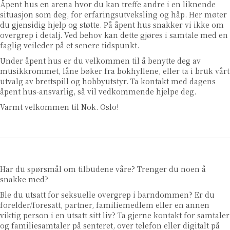
Åpent hus en arena hvor du kan treffe andre i en liknende
situasjon som deg, for erfaringsutveksling og håp. Her møter
du gjensidig hjelp og støtte. På åpent hus snakker vi ikke om
overgrep i detalj. Ved behov kan dette gjøres i samtale med en
faglig veileder på et senere tidspunkt.
Under åpent hus er du velkommen til å benytte deg av
musikkrommet, låne bøker fra bokhyllene, eller ta i bruk vårt
utvalg av brettspill og hobbyutstyr. Ta kontakt med dagens
åpent hus-ansvarlig, så vil vedkommende hjelpe deg.
Varmt velkommen til Nok. Oslo!
Har du spørsmål om tilbudene våre? Trenger du noen å
snakke med?
Ble du utsatt for seksuelle overgrep i barndommen? Er du
forelder/foresatt, partner, familiemedlem eller en annen
viktig person i en utsatt sitt liv? Ta gjerne kontakt for samtaler
og familiesamtaler på senteret, over telefon eller digitalt på