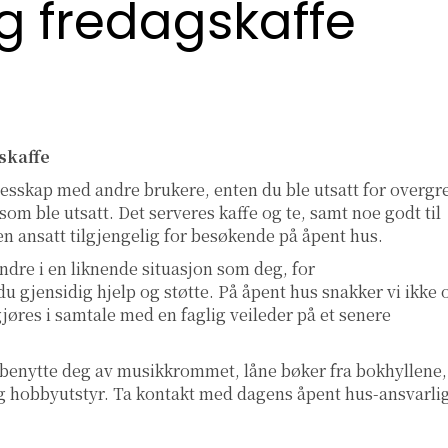
g fredagskaffe
skaffe
llesskap med andre brukere, enten du ble utsatt for overgr
om ble utsatt. Det serveres kaffe og te, samt noe godt til
d en ansatt tilgjengelig for besøkende på åpent hus.
ndre i en liknende situasjon som deg, for
u gjensidig hjelp og støtte. På åpent hus snakker vi ikke
gjøres i samtale med en faglig veileder på et senere
 benytte deg av musikkrommet, låne bøker fra bokhyllene,
l og hobbyutstyr. Ta kontakt med dagens åpent hus-ansvarli