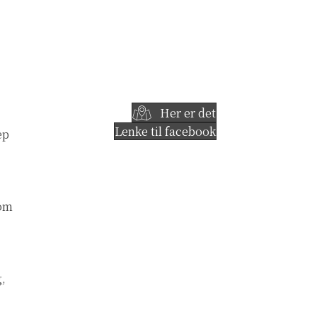
Her er det
Lenke til facebook
ep
 om
g,