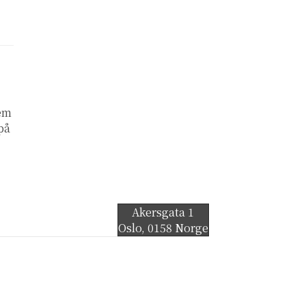
lem
 på
Akersgata 1
Oslo
,
0158
Norge