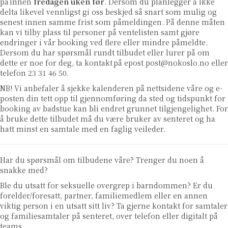
på
innen
fredagen uken før
. Dersom du planlegger å ikke
delta likevel vennligst gi oss beskjed så snart som mulig og
senest innen samme frist som påmeldingen. På denne måten
kan vi tilby plass til personer på ventelisten samt gjøre
endringer i vår booking ved flere eller mindre påmeldte.
Dersom du har spørsmål rundt tilbudet eller lurer på om
dette er noe for deg, ta kontakt på epost
post@nokoslo.no
eller
telefon 23 31 46 50.
NB! Vi anbefaler å sjekke kalenderen på nettsidene våre og e-
posten din tett opp til gjennomføring da sted og tidspunkt for
booking av badstue kan bli endret grunnet tilgjengelighet. For
å bruke dette tilbudet må du være bruker av senteret og ha
hatt minst en samtale med en faglig veileder.
Har du spørsmål om tilbudene våre? Trenger du noen å
snakke med?
Ble du utsatt for seksuelle overgrep i barndommen? Er du
forelder/foresatt, partner, familiemedlem eller en annen
viktig person i en utsatt sitt liv? Ta gjerne kontakt for samtaler
og familiesamtaler på senteret, over telefon eller digitalt på
teams.