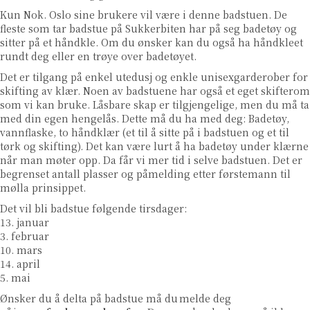
Kun Nok. Oslo sine brukere vil være i denne badstuen. De
fleste som tar badstue på Sukkerbiten har på seg badetøy og
sitter på et håndkle. Om du ønsker kan du også ha håndkleet
rundt deg eller en trøye over badetøyet.
Det er tilgang på enkel utedusj og enkle unisexgarderober for
skifting av klær. Noen av badstuene har også et eget skifterom
som vi kan bruke. Låsbare skap er tilgjengelige, men du må ta
med din egen hengelås. Dette må du ha med deg: Badetøy,
vannflaske, to håndklær (et til å sitte på i badstuen og et til
tørk og skifting). Det kan være lurt å ha badetøy under klærne
når man møter opp. Da får vi mer tid i selve badstuen. Det er
begrenset antall plasser og påmelding etter førstemann til
mølla prinsippet.
Det vil bli badstue følgende tirsdager:
13. januar
3. februar
10. mars
14. april
5. mai
Ønsker du å delta på badstue må du
melde deg