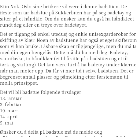
Kun Nok. Oslo sine brukere vil være i denne badstuen. De
fleste som tar badstue på Sukkerbiten har på seg badetøy og
sitter på et håndkle. Om du ønsker kan du også ha håndkleet
rundt deg eller en trøye over badetøyet.
Det er tilgang på enkel utedusj og enkle unisexgarderober for
skifting av klær. Noen av badstuene har også et eget skifterom
som vi kan bruke. Låsbare skap er tilgjengelige, men du må ta
med din egen hengelås. Dette må du ha med deg: Badetøy,
vannflaske, to håndklær (et til å sitte på i badstuen og et til
tørk og skifting). Det kan være lurt å ha badetøy under klærne
når man møter opp. Da får vi mer tid i selve badstuen. Det er
begrenset antall plasser og påmelding etter førstemann til
mølla prinsippet.
Det vil bli badstue følgende tirsdager:
13. januar
3. februar
10. mars
14. april
5. mai
Ønsker du å delta på badstue må du
melde deg