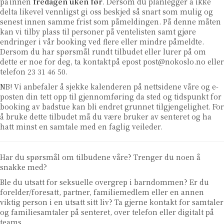
på
innen
fredagen uken før
. Dersom du planlegger å ikke
delta likevel vennligst gi oss beskjed så snart som mulig og
senest innen samme frist som påmeldingen. På denne måten
kan vi tilby plass til personer på ventelisten samt gjøre
endringer i vår booking ved flere eller mindre påmeldte.
Dersom du har spørsmål rundt tilbudet eller lurer på om
dette er noe for deg, ta kontakt på epost
post@nokoslo.no
eller
telefon 23 31 46 50.
NB! Vi anbefaler å sjekke kalenderen på nettsidene våre og e-
posten din tett opp til gjennomføring da sted og tidspunkt for
booking av badstue kan bli endret grunnet tilgjengelighet. For
å bruke dette tilbudet må du være bruker av senteret og ha
hatt minst en samtale med en faglig veileder.
Har du spørsmål om tilbudene våre? Trenger du noen å
snakke med?
Ble du utsatt for seksuelle overgrep i barndommen? Er du
forelder/foresatt, partner, familiemedlem eller en annen
viktig person i en utsatt sitt liv? Ta gjerne kontakt for samtaler
og familiesamtaler på senteret, over telefon eller digitalt på
teams.