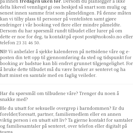
på
innen
fredagen uken før
. Dersom du planlegger å ikke
delta likevel vennligst gi oss beskjed så snart som mulig og
senest innen samme frist som påmeldingen. På denne måten
kan vi tilby plass til personer på ventelisten samt gjøre
endringer i vår booking ved flere eller mindre påmeldte.
Dersom du har spørsmål rundt tilbudet eller lurer på om
dette er noe for deg, ta kontakt på epost
post@nokoslo.no
eller
telefon 23 31 46 50.
NB! Vi anbefaler å sjekke kalenderen på nettsidene våre og e-
posten din tett opp til gjennomføring da sted og tidspunkt for
booking av badstue kan bli endret grunnet tilgjengelighet. For
å bruke dette tilbudet må du være bruker av senteret og ha
hatt minst en samtale med en faglig veileder.
Har du spørsmål om tilbudene våre? Trenger du noen å
snakke med?
Ble du utsatt for seksuelle overgrep i barndommen? Er du
forelder/foresatt, partner, familiemedlem eller en annen
viktig person i en utsatt sitt liv? Ta gjerne kontakt for samtaler
og familiesamtaler på senteret, over telefon eller digitalt på
teams.