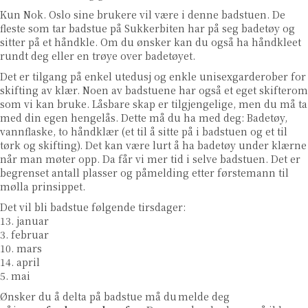
Kun Nok. Oslo sine brukere vil være i denne badstuen. De
fleste som tar badstue på Sukkerbiten har på seg badetøy og
sitter på et håndkle. Om du ønsker kan du også ha håndkleet
rundt deg eller en trøye over badetøyet.
Det er tilgang på enkel utedusj og enkle unisexgarderober for
skifting av klær. Noen av badstuene har også et eget skifterom
som vi kan bruke. Låsbare skap er tilgjengelige, men du må ta
med din egen hengelås. Dette må du ha med deg: Badetøy,
vannflaske, to håndklær (et til å sitte på i badstuen og et til
tørk og skifting). Det kan være lurt å ha badetøy under klærne
når man møter opp. Da får vi mer tid i selve badstuen. Det er
begrenset antall plasser og påmelding etter førstemann til
mølla prinsippet.
Det vil bli badstue følgende tirsdager:
13. januar
3. februar
10. mars
14. april
5. mai
Ønsker du å delta på badstue må du
melde deg