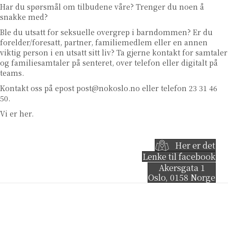
Har du spørsmål om tilbudene våre? Trenger du noen å
snakke med?
Ble du utsatt for seksuelle overgrep i barndommen? Er du
forelder/foresatt, partner, familiemedlem eller en annen
viktig person i en utsatt sitt liv? Ta gjerne kontakt for samtaler
og familiesamtaler på senteret, over telefon eller digitalt på
teams.
Kontakt oss på epost
post@nokoslo.no
eller telefon 23 31 46
50.
Vi er her.
Her er det
Lenke til facebook
Akersgata 1
Oslo
,
0158
Norge