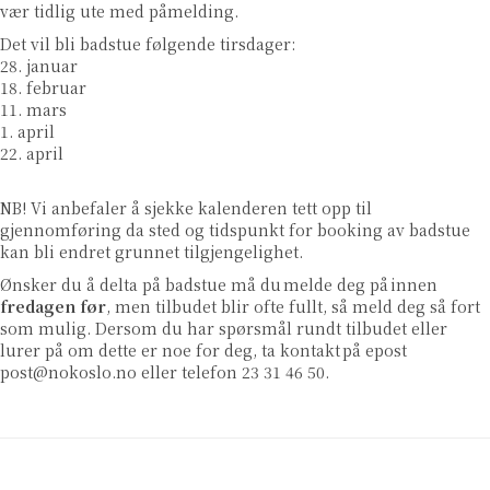
vær tidlig ute med påmelding.
Det vil bli badstue følgende tirsdager:
28. januar
18. februar
11. mars
1. april
22. april
NB! Vi anbefaler å sjekke kalenderen tett opp til
gjennomføring da sted og tidspunkt for booking av badstue
kan bli endret grunnet tilgjengelighet.
Ønsker du å delta på badstue må du
melde deg på
innen
fredagen før
, men tilbudet blir ofte fullt, så meld deg så fort
som mulig. Dersom du har spørsmål rundt tilbudet eller
lurer på om dette er noe for deg, ta kontakt
på epost
post@nokoslo.no
eller telefon 23 31 46 50.