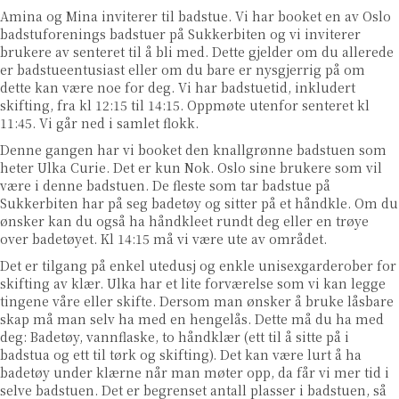
Amina og Mina inviterer til badstue. Vi har booket en av Oslo
badstuforenings badstuer på Sukkerbiten og vi inviterer
brukere av senteret til å bli med. Dette gjelder om du allerede
er badstueentusiast eller om du bare er nysgjerrig på om
dette kan være noe for deg. Vi har badstuetid, inkludert
skifting, fra kl 12:15 til 14:15. Oppmøte utenfor senteret kl
11:45. Vi går ned i samlet flokk.
Denne gangen har vi booket den knallgrønne badstuen som
heter Ulka Curie. Det er kun Nok. Oslo sine brukere som vil
være i denne badstuen. De fleste som tar badstue på
Sukkerbiten har på seg badetøy og sitter på et håndkle. Om du
ønsker kan du også ha håndkleet rundt deg eller en trøye
over badetøyet. Kl 14:15 må vi være ute av området.
Det er tilgang på enkel utedusj og enkle unisexgarderober for
skifting av klær. Ulka har et lite forværelse som vi kan legge
tingene våre eller skifte. Dersom man ønsker å bruke låsbare
skap må man selv ha med en hengelås. Dette må du ha med
deg: Badetøy, vannflaske, to håndklær (ett til å sitte på i
badstua og ett til tørk og skifting). Det kan være lurt å ha
badetøy under klærne når man møter opp, da får vi mer tid i
selve badstuen. Det er begrenset antall plasser i badstuen, så