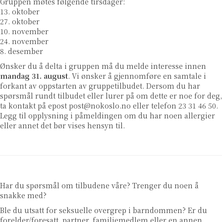
Gruppen møtes følgende tirsdager:
13. oktober
27. oktober
10. november
24. november
8. desember
Ønsker du å delta i gruppen må du melde interesse innen
mandag 31. august
. Vi ønsker å gjennomføre en samtale i
forkant av oppstarten av gruppetilbudet. Dersom du har
spørsmål rundt tilbudet eller lurer på om dette er noe for deg,
ta kontakt på epost
post@nokoslo.no
eller telefon 23 31 46 50.
Legg til opplysning i påmeldingen om du har noen allergier
eller annet det bør vises hensyn til.
Har du spørsmål om tilbudene våre? Trenger du noen å
snakke med?
Ble du utsatt for seksuelle overgrep i barndommen? Er du
forelder/foresatt, partner, familiemedlem eller en annen