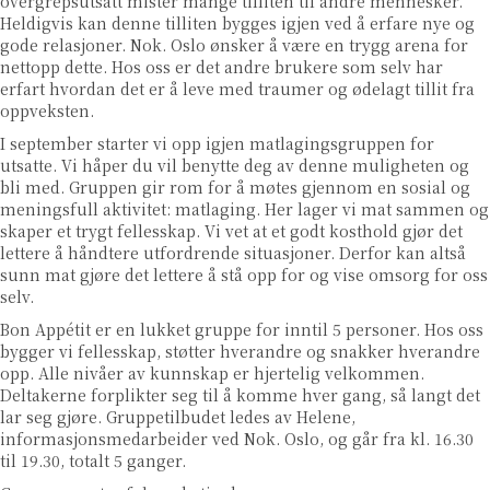
overgrepsutsatt mister mange tilliten til andre mennesker.
Heldigvis kan denne tilliten bygges igjen ved å erfare nye og
gode relasjoner. Nok. Oslo ønsker å være en trygg arena for
nettopp dette. Hos oss er det andre brukere som selv har
erfart hvordan det er å leve med traumer og ødelagt tillit fra
oppveksten.
I september starter vi opp igjen matlagingsgruppen for
utsatte. Vi håper du vil benytte deg av denne muligheten og
bli med. Gruppen gir rom for å møtes gjennom en sosial og
meningsfull aktivitet: matlaging. Her lager vi mat sammen og
skaper et trygt fellesskap. Vi vet at et godt kosthold gjør det
lettere å håndtere utfordrende situasjoner. Derfor kan altså
sunn mat gjøre det lettere å stå opp for og vise omsorg for oss
selv.
Bon Appétit er en lukket gruppe for inntil 5 personer. Hos oss
bygger vi fellesskap, støtter hverandre og snakker hverandre
opp. Alle nivåer av kunnskap er hjertelig velkommen.
Deltakerne forplikter seg til å komme hver gang, så langt det
lar seg gjøre. Gruppetilbudet ledes av Helene,
informasjonsmedarbeider ved Nok. Oslo, og går fra kl. 16.30
til 19.30, totalt 5 ganger.