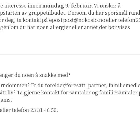
e interesse innen
mandag 9. februar
. Vi ønsker å
ppstarten av gruppetilbudet. Dersom du har spørsmål rund
for deg, ta kontakt på epost
post@nokoslo.no
eller telefon 2
ngen om du har noen allergier eller annet det bør vises
renger du noen å snakke med?
 barndommen? Er du forelder/foresatt, partner, familiemed
 sitt liv? Ta gjerne kontakt for samtaler og familiesamtaler
teams.
eller telefon 23 31 46 50.