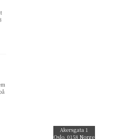
t
3
lem
 på
Akersgata 1
Oslo
,
0158
Norge