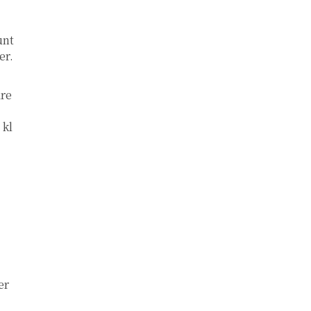
unt
er.
dre
 kl
er