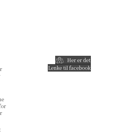
Her er det
Lenke til facebook
r
r
ne
for
r
t