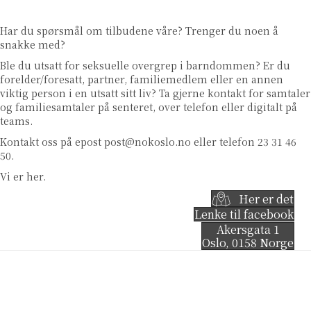
Har du spørsmål om tilbudene våre? Trenger du noen å
snakke med?
Ble du utsatt for seksuelle overgrep i barndommen? Er du
forelder/foresatt, partner, familiemedlem eller en annen
viktig person i en utsatt sitt liv? Ta gjerne kontakt for samtaler
og familiesamtaler på senteret, over telefon eller digitalt på
teams.
Kontakt oss på epost
post@nokoslo.no
eller telefon 23 31 46
50.
Vi er her.
Her er det
Lenke til facebook
Akersgata 1
Oslo
,
0158
Norge