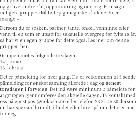
en lignende situasjon. Det kan være fint å møte andre, dele, få
og gi hverandre råd, oppmuntring og omsorg! Et utsagn fra
tidligere gruppe: «Nå følte jeg meg ikke så alene. Vi er
mange!»
Dersom du er søsken, partner, tante, onkel, venninne eller
venn til en som er utsatt for seksuelle overgrep før fylte 18 år,
så har vi en egen gruppe for dette også. Les mer om denne
gruppen
her
.
Gruppen møtes følgende tirsdager:
14. januar
18. februar
Det er påmelding for hver gang. Du er velkommen til å sende
påmelding for ønsket samling allerede i dag og
senest
torsdagen i forveien
. Det må være minimum 2 påmeldte for
at gruppen gjennomføres den aktuelle dagen. Ta kontakt med
oss på epost
post@nokoslo.no
eller telefon 23 31 46 50 dersom
du har spørsmål rundt tilbudet eller lurer på om dette er noe
for deg.