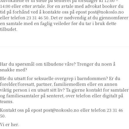
Advokatene er til stede på senteret på torsdager kl 12:00 –
14:00 eller etter avtale. For en avtale med advokat booker du
tid på forhånd ved å kontakte oss på epost
post@nokoslo.no
eller telefon 23 31 46 50. Det er nødvendig at du gjennomfører
en samtale med en faglig veileder før du tar i bruk dette
tilbudet.
Har du spørsmål om tilbudene våre? Trenger du noen å
snakke med?
Ble du utsatt for seksuelle overgrep i barndommen? Er du
forelder/foresatt, partner, familiemedlem eller en annen
viktig person i en utsatt sitt liv? Ta gjerne kontakt for samtaler
og familiesamtaler på senteret, over telefon eller digitalt på
teams.
Kontakt oss på epost
post@nokoslo.no
eller telefon 23 31 46
50.
Vi er her.