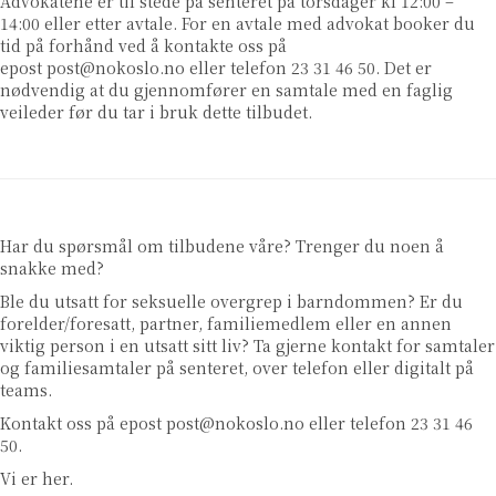
Advokatene er til stede på senteret på torsdager kl 12:00 –
14:00 eller etter avtale. For en avtale med advokat booker du
tid på forhånd ved å kontakte oss på
epost
post@nokoslo.no
eller telefon 23 31 46 50. Det er
nødvendig at du gjennomfører en samtale med en faglig
veileder før du tar i bruk dette tilbudet.
Har du spørsmål om tilbudene våre? Trenger du noen å
snakke med?
Ble du utsatt for seksuelle overgrep i barndommen? Er du
forelder/foresatt, partner, familiemedlem eller en annen
viktig person i en utsatt sitt liv? Ta gjerne kontakt for samtaler
og familiesamtaler på senteret, over telefon eller digitalt på
teams.
Kontakt oss på epost
post@nokoslo.no
eller telefon 23 31 46
50.
Vi er her.