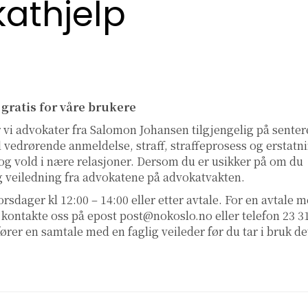
kathjelp
 gratis for våre brukere
 vi advokater fra Salomon Johansen tilgjengelig på senter
 vedrørende anmeldelse, straff, straffeprosess og erstatn
 og vold i nære relasjoner. Dersom du er usikker på om du
g veiledning fra advokatene på advokatvakten.
orsdager kl 12:00 – 14:00 eller etter avtale. For en avtale 
 kontakte oss på epost
post@nokoslo.no
eller telefon 23 3
rer en samtale med en faglig veileder før du tar i bruk de