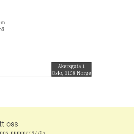
lem
 på
Akersgata 1
Oslo
,
0158
Norge
tt oss
ipps, nummer 97705