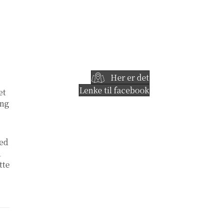
Her er det
Lenke til facebook
et
ing
med
1
tte