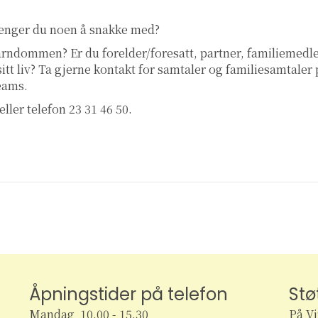
renger du noen å snakke med?
 barndommen? Er du forelder/foresatt, partner, familiemed
 sitt liv? Ta gjerne kontakt for samtaler og familiesamtaler
teams.
eller telefon 23 31 46 50.
Åpningstider på telefon
Stø
Mandag 10.00 - 15.30
På V