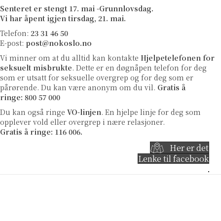
Senteret er stengt 17. mai -Grunnlovsdag.
Vi har åpent igjen tirsdag, 21. mai.
Telefon:
23 31 46 50
E-post:
post@nokoslo.no
Vi minner om at du alltid kan kontakte
Hjelpetelefonen for
seksuelt misbrukte
. Dette er en døgnåpen telefon for deg
som er utsatt for seksuelle overgrep og for deg som er
pårørende. Du kan være anonym om du vil.
Gratis å
ringe: 800 57 000
Du kan også ringe
VO-linjen
.
En hjelpe linje for deg som
opplever vold eller overgrep i nære relasjoner.
Gratis å ringe: 116 006.
Her er det
Lenke til facebook