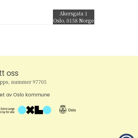
Akersgata 1
Oslo
,
0158
Norge
tt oss
ipps, nummer 97705
tet av Oslo kommune