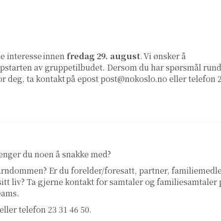
e interesse innen
fredag 29. august
. Vi ønsker å
ppstarten av gruppetilbudet. Dersom du har spørsmål rund
for deg, ta kontakt på epost
post@nokoslo.no
eller telefon 
renger du noen å snakke med?
 barndommen? Er du forelder/foresatt, partner, familiemed
 sitt liv? Ta gjerne kontakt for samtaler og familiesamtaler
teams.
eller telefon 23 31 46 50.