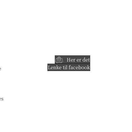
Her er det
Lenke til facebook
e
es