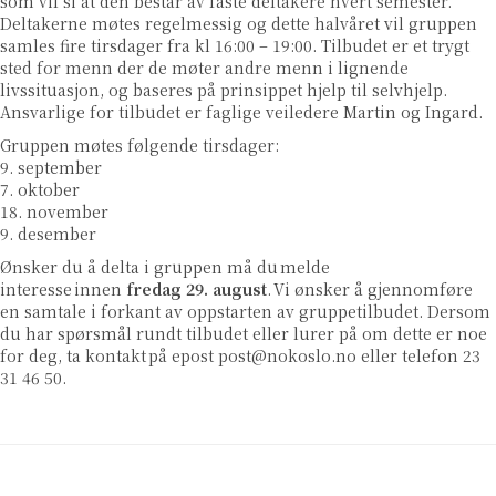
som vil si at den består av faste deltakere hvert semester.
Deltakerne møtes regelmessig og dette halvåret vil gruppen
samles fire tirsdager fra kl 16:00 – 19:00. Tilbudet er et trygt
sted for menn der de møter andre menn i lignende
livssituasjon, og baseres på prinsippet hjelp til selvhjelp.
Ansvarlige for tilbudet er faglige veiledere Martin og Ingard.
Gruppen møtes følgende tirsdager:
9. september
7. oktober
18. november
9. desember
Ønsker du å delta i gruppen må du melde
interesse innen
fredag 29. august
. Vi ønsker å gjennomføre
en samtale i forkant av oppstarten av gruppetilbudet. Dersom
du har spørsmål rundt tilbudet eller lurer på om dette er noe
for deg, ta kontakt på epost
post@nokoslo.no
eller telefon 23
31 46 50.