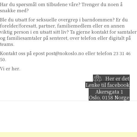
Har du spørsmål om tilbudene våre? Trenger du noen å
snakke med?
Ble du utsatt for seksuelle overgrep i barndommen? Er du
forelder/foresatt, partner, familiemedlem eller en annen
viktig person i en utsatt sitt liv? Ta gjerne kontakt for samtaler
og familiesamtaler på senteret, over telefon eller digitalt på
teams.
Kontakt oss på epost
post@nokoslo.no
eller telefon 23 31 46
50.
Vi er her.
Her er det
Lenke til facebook
Akersgata 1
Oslo
,
0158
Norge