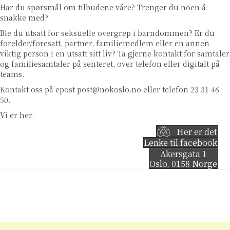
Har du spørsmål om tilbudene våre? Trenger du noen å
snakke med?
Ble du utsatt for seksuelle overgrep i barndommen? Er du
forelder/foresatt, partner, familiemedlem eller en annen
viktig person i en utsatt sitt liv? Ta gjerne kontakt for samtaler
og familiesamtaler på senteret, over telefon eller digitalt på
teams.
Kontakt oss på epost
post@nokoslo.no
eller telefon 23 31 46
50.
Vi er her.
Her er det
Lenke til facebook
Akersgata 1
Oslo
,
0158
Norge