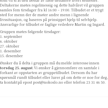
som vil si at den består av faste deltakere hvert semester.
Deltakerne møtes regelmessig og dette halvåret vil gruppen
samles fem tirsdager fra kl 16:00 – 19:00. Tilbudet er et trygt
sted for menn der de møter andre menn i lignende
livssituasjon, og baseres på prinsippet hjelp til selvhjelp.
Ansvarlige for tilbudet er faglige veiledere Martin og Ingard.
Gruppen møtes følgende tirsdager:
1. september
6. oktober
27. oktober
1. desember
15. desember
Ønsker du å delta i gruppen må du melde interesse innen
torsdag 25. august
. Vi ønsker å gjennomføre en samtale i
forkant av oppstarten av gruppetilbudet. Dersom du har
spørsmål rundt tilbudet eller lurer på om dette er noe for deg,
ta kontakt på epost
post@nokoslo.no
eller telefon 23 31 46 50.