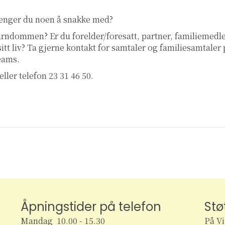
renger du noen å snakke med?
 barndommen? Er du forelder/foresatt, partner, familiemed
 sitt liv? Ta gjerne kontakt for samtaler og familiesamtaler
teams.
eller telefon 23 31 46 50.
Åpningstider på telefon
Stø
Mandag 10.00 - 15.30
På V