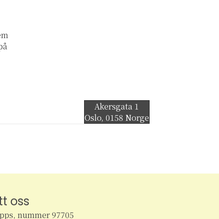
lem
 på
Akersgata 1
Oslo
,
0158
Norge
tt oss
ipps, nummer 97705