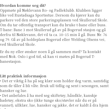
Hvordan komme seg dit?
Oppmøte på Nøklevann Ro- og Padleklubb. Klubben ligger
like ved Rustadsaga Sportsstue. Dersom du kjører kan du
parkere ved den store parkeringsplassen ved Skullerud Skole.
Om du tar offentlig transport kan du bruke t-bane eller buss.
T-bane: Bane 3 mot Skullerud gå av på Bogerud stasjon og gå
derfra til Nøklevann, det vil ta ca. 10–15 min å gå. Buss: Nr. 76
og 79. Gå av på holdeplass Bogerud eller Welding Olsens vei,
ved Skullerud Skole.
Er du ny eller ønsker noen å gå sammen med? Ta kontakt
med Nok. Oslo i god tid, så kan vi møtes på Bogerud T-
banestasjon.
Litt praktisk informasjon
• Det er viktig å ha på seg klær som holder deg varm, samtidig
som de tåler å bli våte. Bruk ull tidlig og sent i sesongen, samt
hansker og lue.
• Det anbefales å ha med seg skiftetøy, håndkle, kanskje
badetøy, ekstra sko (ikke tunge sko/støvler når du er på
vannet), ullklær, lue, hansker og jakke, det er kaldt å dra hjem