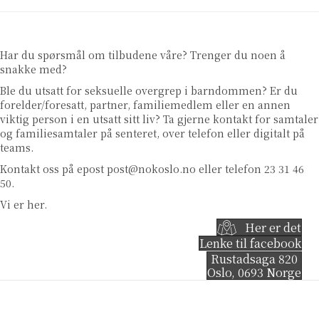
Har du spørsmål om tilbudene våre? Trenger du noen å
snakke med?
Ble du utsatt for seksuelle overgrep i barndommen? Er du
forelder/foresatt, partner, familiemedlem eller en annen
viktig person i en utsatt sitt liv? Ta gjerne kontakt for samtaler
og familiesamtaler på senteret, over telefon eller digitalt på
teams.
Kontakt oss på epost
post@nokoslo.no
eller telefon 23 31 46
50.
Vi er her.
Her er det
Lenke til facebook
Rustadsaga 820
Oslo
,
0693
Norge