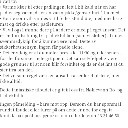
i vått tøy!
• Varme klær til etter padlingen, lett å bli kald når en har
padlet seg varm, da er en varm jakke/genser lurt å ha med.
• For de som vil, samles vi til felles stund ute, med medbragt
mat og drikke etter padleturen.
• Vi vil også minne dere på at dere er med på eget ansvar. Det
er en forutsetning fra padleklubben (som vi støtter) at du er
svømmedyktig for å kunne være med. Dette av
sikkerhetshensyn. Ingen får padle alene.
• Det er viktig er at du møter presis kl. 11:30 og ikke senere,
for det forsinker hele gruppen. Det kan selvfølgelig være
gode grunner til at noen blir forsinket og da er det fint at du
sier ifra om det.
• Det vil som regel være en ansatt fra senteret tilstede, men
ikke alltid.
Dette fantastiske tilbudet er gitt til oss fra Nøklevann Ro- og
Padleklubb.
Ingen påmelding – bare møt opp.
Dersom du har spørsmål
rundt tilbudet eller lurer på om dette er noe for deg, ta
kontakt på
epost
post@nokoslo.no
eller telefon 23 31 46 50.