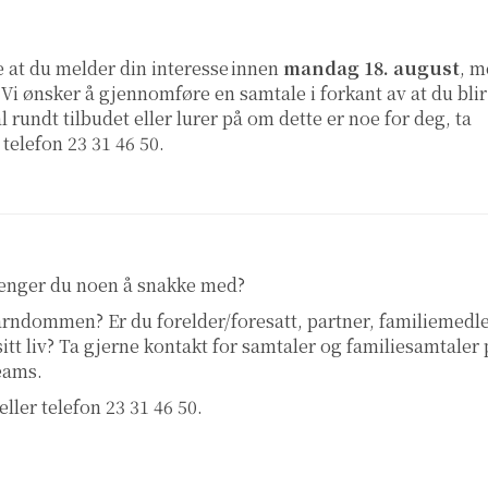
e at du melder din interesse innen
mandag 18. august
, m
 Vi ønsker å gjennomføre en samtale i forkant av at du blir
undt tilbudet eller lurer på om dette er noe for deg, ta
 telefon 23 31 46 50.
renger du noen å snakke med?
 barndommen? Er du forelder/foresatt, partner, familiemed
 sitt liv? Ta gjerne kontakt for samtaler og familiesamtaler
teams.
eller telefon 23 31 46 50.