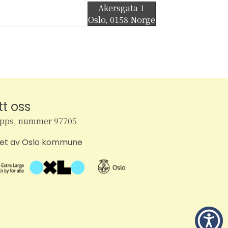
Akersgata 1
Oslo
,
0158
Norge
tt oss
ipps, nummer 97705
tet av Oslo kommune