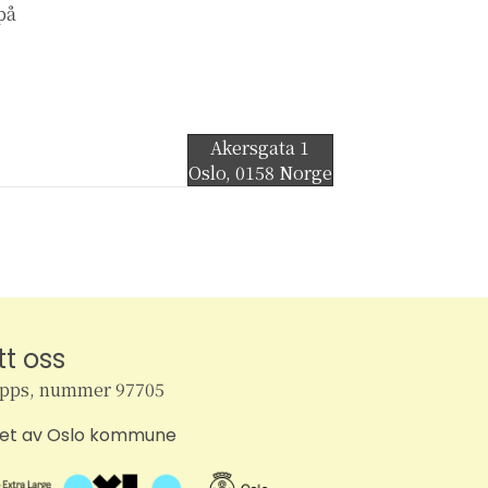
 på
Akersgata 1
Oslo
,
0158
Norge
tt oss
ipps, nummer 97705
tet av Oslo kommune