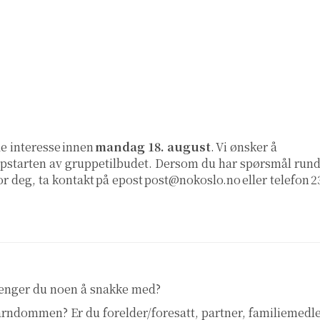
e interesse innen
mandag 18. august
. Vi ønsker å
ppstarten av gruppetilbudet. Dersom du har spørsmål rund
for deg, ta kontakt på epost
post@nokoslo.no
eller telefon 2
renger du noen å snakke med?
 barndommen? Er du forelder/foresatt, partner, familiemed