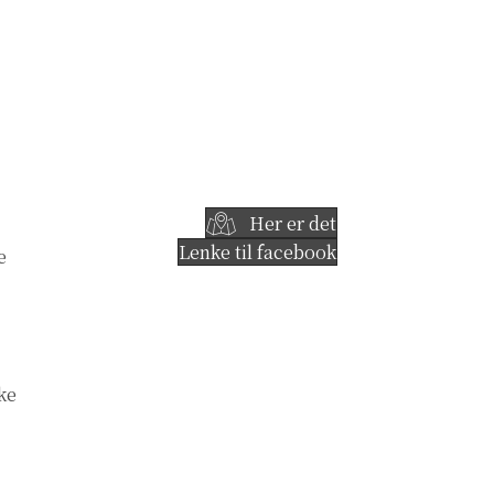
Her er det
Lenke til facebook
e
ke