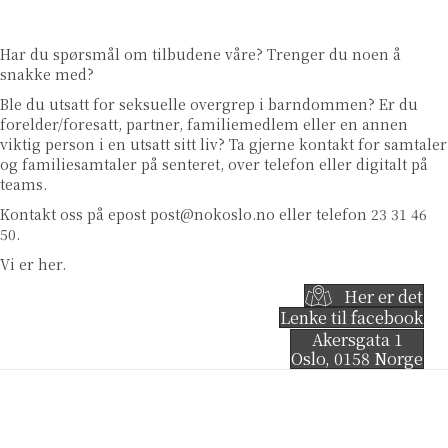
Har du spørsmål om tilbudene våre? Trenger du noen å
snakke med?
Ble du utsatt for seksuelle overgrep i barndommen? Er du
forelder/foresatt, partner, familiemedlem eller en annen
viktig person i en utsatt sitt liv? Ta gjerne kontakt for samtaler
og familiesamtaler på senteret, over telefon eller digitalt på
teams.
Kontakt oss på epost
post@nokoslo.no
eller telefon 23 31 46
50.
Vi er her.
Her er det
Lenke til facebook
Akersgata 1
Oslo
,
0158
Norge