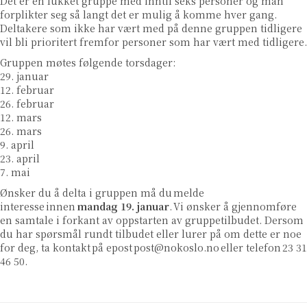
Det er en lukket gruppe med inntil seks personer og man
forplikter seg så langt det er mulig å komme hver gang.
Deltakere som ikke har vært med på denne gruppen tidligere
vil bli prioritert fremfor personer som har vært med tidligere.
Gruppen møtes følgende torsdager:
29. januar
12. februar
26. februar
12. mars
26. mars
9. april
23. april
7. mai
Ønsker du å delta i gruppen må du melde
interesse innen
mandag 19. januar
. Vi ønsker å gjennomføre
en samtale i forkant av oppstarten av gruppetilbudet. Dersom
du har spørsmål rundt tilbudet eller lurer på om dette er noe
for deg, ta kontakt på epost
post@nokoslo.no
eller telefon 23 31
46 50.