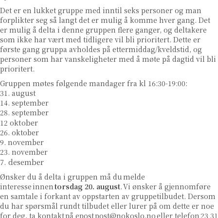
Det er en lukket gruppe med inntil seks personer og man
forplikter seg så langt det er mulig å komme hver gang. Det
er mulig å delta i denne gruppen flere ganger, og deltakere
som ikke har vært med tidligere vil bli prioritert. Dette er
første gang gruppa avholdes på ettermiddag/kveldstid, og
personer som har vanskeligheter med å møte på dagtid vil bli
prioritert.
Gruppen møtes følgende mandager fra kl 16:30-19:00:
31. august
14. september
28. september
oktober
12
26. oktober
9. november
23. november
7. desember
Ønsker du å delta i gruppen må du melde
interesse innen
torsdag 20. august
. Vi ønsker å gjennomføre
en samtale i forkant av oppstarten av gruppetilbudet. Dersom
du har spørsmål rundt tilbudet eller lurer på om dette er noe
for deg, ta kontakt på epost
post@nokoslo.no
eller telefon 23 31