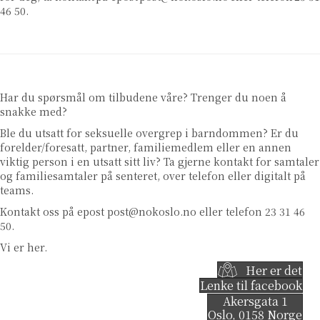
46 50.
Har du spørsmål om tilbudene våre? Trenger du noen å
snakke med?
Ble du utsatt for seksuelle overgrep i barndommen? Er du
forelder/foresatt, partner, familiemedlem eller en annen
viktig person i en utsatt sitt liv? Ta gjerne kontakt for samtaler
og familiesamtaler på senteret, over telefon eller digitalt på
teams.
Kontakt oss på epost
post@nokoslo.no
eller telefon 23 31 46
50.
Vi er her.
Her er det
Lenke til facebook
Akersgata 1
Oslo
,
0158
Norge