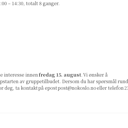
:00 – 14:30, totalt 8 ganger.
e interesse innen
fredag 15. august
. Vi ønsker å
ppstarten av gruppetilbudet. Dersom du har spørsmål rund
for deg, ta kontakt på epost
post@nokoslo.no
eller telefon 2