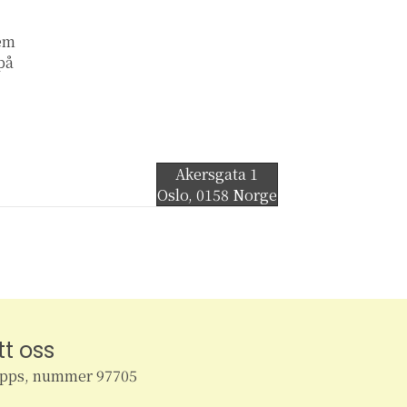
lem
 på
Akersgata 1
Oslo
,
0158
Norge
tt oss
ipps, nummer 97705