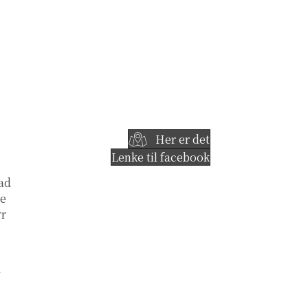
Her er det
Lenke til facebook
rad
re
yr
å