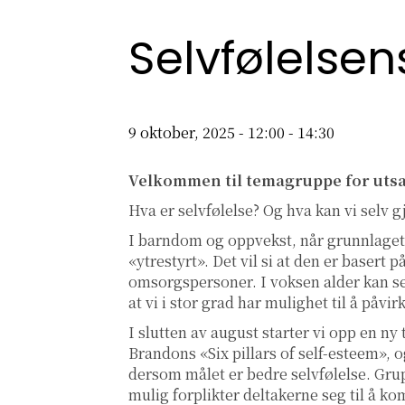
Selvfølelsen
9 oktober, 2025 - 12:00
-
14:30
Velkommen til temagruppe for utsat
Hva er selvfølelse? Og hva kan vi selv g
I barndom og oppvekst, når grunnlaget fo
«ytrestyrt». Det vil si at den er basert
omsorgspersoner. I voksen alder kan se
at vi i stor grad har mulighet til å påvir
I slutten av august starter vi opp en n
Brandons «Six pillars of self-esteem», o
dersom målet er bedre selvfølelse. Grup
mulig forplikter deltakerne seg til å k