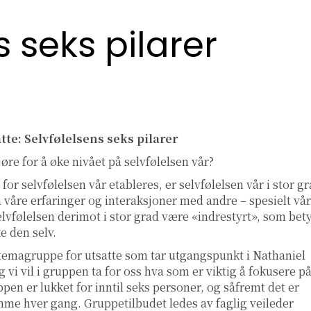
s seks pilarer
te: Selvfølelsens seks pilarer
jøre for å øke nivået på selvfølelsen vår?
r selvfølelsen vår etableres, er selvfølelsen vår i stor g
 på våre erfaringer og interaksjoner med andre – spesielt vå
lvfølelsen derimot i stor grad være «indrestyrt», som bet
ke den selv.
y temagruppe for utsatte som tar utgangspunkt i Nathaniel
g vi vil i gruppen ta for oss hva som er viktig å fokusere p
pen er lukket for inntil seks personer, og såfremt det er
omme hver gang. Gruppetilbudet ledes av faglig veileder