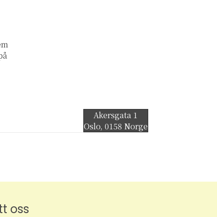
lem
 på
Akersgata 1
Oslo
,
0158
Norge
tt oss