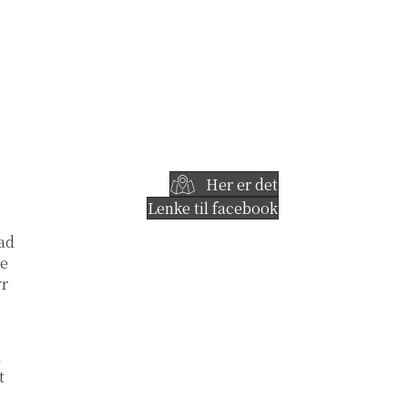
Her er det
Lenke til facebook
rad
re
yr
å
t