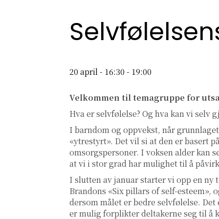
Selvfølelsen
20 april - 16:30
-
19:00
Velkommen til temagruppe for utsat
Hva er selvfølelse? Og hva kan vi selv g
I barndom og oppvekst, når grunnlaget fo
«ytrestyrt». Det vil si at den er basert
omsorgspersoner. I voksen alder kan se
at vi i stor grad har mulighet til å påvir
I slutten av januar starter vi opp en n
Brandons «Six pillars of self-esteem», o
dersom målet er bedre selvfølelse. Det 
er mulig forplikter deltakerne seg til 