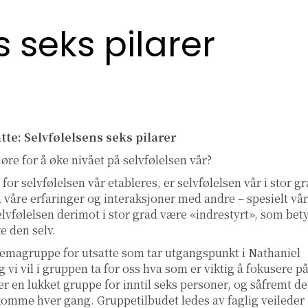
s seks pilarer
te: Selvfølelsens seks pilarer
jøre for å øke nivået på selvfølelsen vår?
r selvfølelsen vår etableres, er selvfølelsen vår i stor g
 på våre erfaringer og interaksjoner med andre – spesielt vå
lvfølelsen derimot i stor grad være «indrestyrt», som bet
ke den selv.
y temagruppe for utsatte som tar utgangspunkt i Nathaniel
g vi vil i gruppen ta for oss hva som er viktig å fokusere p
er en lukket gruppe for inntil seks personer, og såfremt de
å komme hver gang. Gruppetilbudet ledes av faglig veileder