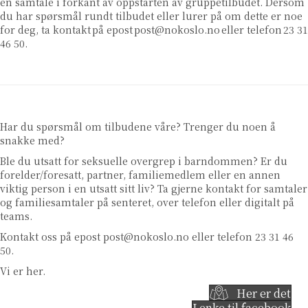
en samtale i forkant av oppstarten av gruppetilbudet. Dersom
du har spørsmål rundt tilbudet eller lurer på om dette er noe
for deg, ta kontakt på epost
post@nokoslo.no
eller telefon 23 31
46 50.
Har du spørsmål om tilbudene våre? Trenger du noen å
snakke med?
Ble du utsatt for seksuelle overgrep i barndommen? Er du
forelder/foresatt, partner, familiemedlem eller en annen
viktig person i en utsatt sitt liv? Ta gjerne kontakt for samtaler
og familiesamtaler på senteret, over telefon eller digitalt på
teams.
Kontakt oss på epost
post@nokoslo.no
eller telefon 23 31 46
50.
Vi er her.
Her er det
Lenke til facebook