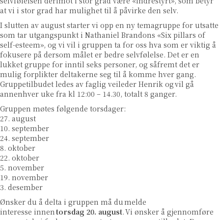
selvfølelsen derimot i stor grad være «indrestyrt», som betyr
at vi i stor grad har mulighet til å påvirke den selv.
I slutten av august starter vi opp en ny temagruppe for utsatte
som tar utgangspunkt i Nathaniel Brandons «Six pillars of
self-esteem», og vi vil i gruppen ta for oss hva som er viktig å
fokusere på dersom målet er bedre selvfølelse. Det er en
lukket gruppe for inntil seks personer, og såfremt det er
mulig forplikter deltakerne seg til å komme hver gang.
Gruppetilbudet ledes av faglig veileder Henrik og vil gå
annenhver uke fra kl 12:00 – 14.30, totalt 8 ganger.
Gruppen møtes følgende torsdager:
27. august
10. september
24. september
8. oktober
22. oktober
5. november
19. november
3. desember
Ønsker du å delta i gruppen må du melde
interesse innen
torsdag 20. august
. Vi ønsker å gjennomføre