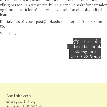
forelder/foresatt, partner, familiemedlem eller en annen
viktig person i en utsatt sitt liv? Ta gjerne kontakt for samtaler
og familiesamtaler på senteret, over telefon eller digitalt på
teams.
Kontakt oss på epost
post@nokoslo.no
eller telefon 23 31 46
50.
Vi er her.
Her er det
Lenke til facebook
Akersgata 1
Oslo
,
0158
Norge
Kontakt oss
Akersgata 1, 4 etg.
(inngang 1), 0158 Oslo.