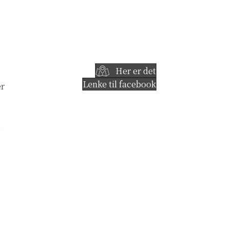
Her er det
Lenke til facebook
er
e