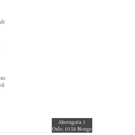
ndt
lem
 på
Akersgata 1
Oslo
,
0158
Norge