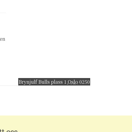
nen
Brynjulf Bulls plass 1
Oslo
0250