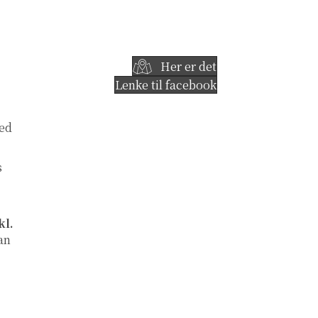
Her er det
Lenke til facebook
ved
s
kl.
an