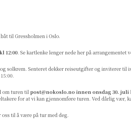
 båt til Gressholmen i Oslo.
l 12:00
. Se kartlenke lenger nede her på arrangementet 
solkrem. Senteret dekker reiseutgifter og inviterer til i
 15:00.
 om turen til
post@nokoslo.no innen onsdag 30. juli 
ltakere for at vi kan gjennomføre turen. Ved dårlig vær, k
r oss til å være på tur med deg.