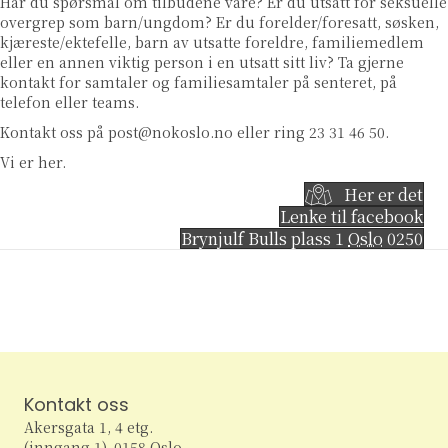
Har du spørsmål om tilbudene våre? Er du utsatt for seksuelle
overgrep som barn/ungdom? Er du forelder/foresatt, søsken,
kjæreste/ektefelle, barn av utsatte foreldre, familiemedlem
eller en annen viktig person i en utsatt sitt liv? Ta gjerne
kontakt for samtaler og familiesamtaler på senteret, på
telefon eller teams.
Kontakt oss på post@nokoslo.no eller ring 23 31 46 50.
Vi er her.
Her er det
Lenke til facebook
Brynjulf Bulls plass 1
Oslo
0250
Kontakt oss
Akersgata 1, 4 etg.
(inngang 1), 0158 Oslo.