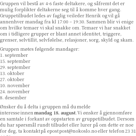
Gruppen vil bestå av 4-6 faste deltakere, og såfremt det er
mulig forplikter deltakerne seg til å komme hver gang.
Gruppetilbudet ledes av faglig veileder Henrik og vil gå
annenhver mandag fra kl 17:00 – 19:30. Sammen blir vi enige
om hvilke temaer vi skal snakke om. Temaer vi har snakket
om i tidligere grupper er blant annet identitet, triggere,
grenser, selvtillit, selvfølelse, relasjoner, sorg, skyld og skam.
Gruppen møtes følgende mandager:
1. september
15. september
29. september
13. oktober
27. oktober
10. november
24. november
8. desember
Ønsker du å delta i gruppen må du melde
interesse innen
mandag 18. august
. Vi ønsker å gjennomføre
en samtale i forkant av oppstarten av gruppetilbudet. Dersom
du har spørsmål rundt tilbudet eller lurer på om dette er noe
for deg, ta kontakt på epost
post@nokoslo.no
eller telefon 23 31