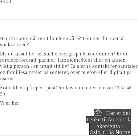
46 50.
Har du spørsmål om tilbudene våre? Trenger du noen å
snakke med?
Ble du utsatt for seksuelle overgrep i barndommen? Er du
forelder/foresatt, partner, familiemedlem eller en annen
viktig person i en utsatt sitt liv? Ta gjerne kontakt for samtaler
og familiesamtaler på senteret, over telefon eller digitalt på
teams.
Kontakt oss på epost
post@nokoslo.no
eller telefon 23 31 46
50.
Vi er her.
Her er det
Lenke til facebook
Akersgata 1
Oslo
,
0158
Norge