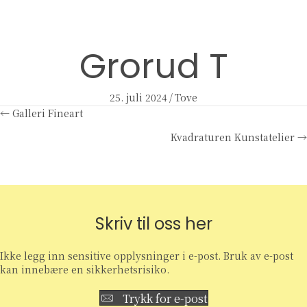
Grorud T
25. juli 2024
/
Tove
Posts
← Galleri Fineart
Kvadraturen Kunstatelier →
navigation
Skriv til oss her
Ikke legg inn sensitive opplysninger i e-post. Bruk av e-post
kan innebære en sikkerhetsrisiko.
Trykk for e-post